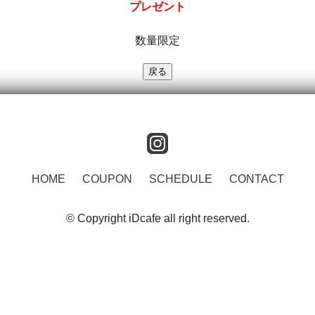
プレゼント
数量限定
instagram
HOME
COUPON
SCHEDULE
CONTACT
© Copyright iDcafe all right reserved.