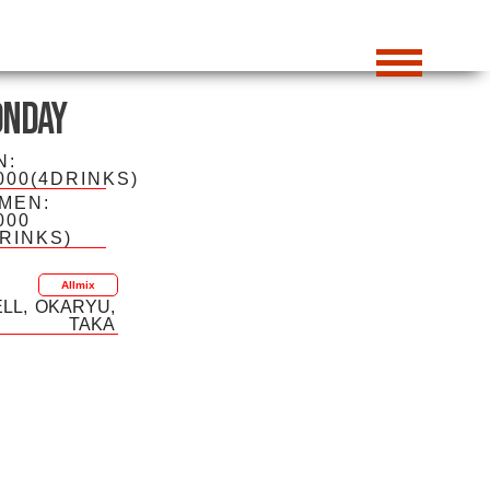
nday
N:
000(4DRINKS)
MEN:
000
DRINKS)
Allmix
ELL
OKARYU
TAKA