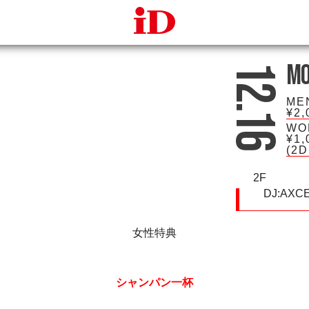
iDcafe
Mo
12.16
ME
¥2,
WO
¥1,
(2
2F
DJ:
AXC
女性特典
シャンパン一杯