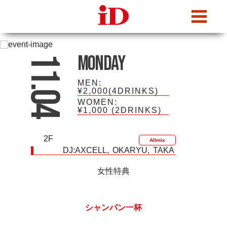
iDcafe
Monday
11.04
MEN:
¥2,000(4DRINKS)
WOMEN:
¥1,000
(2DRINKS)
2F
Allmix
DJ:
AXCELL
OKARYU
TAKA
女性特典
シャンパン一杯