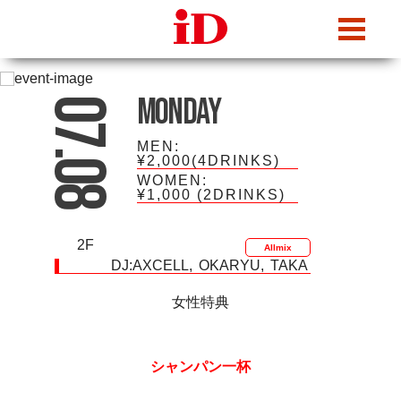
iDcafe
Monday
07.08
MEN:
¥2,000(4DRINKS)
WOMEN:
¥1,000
(2DRINKS)
2F
Allmix
DJ:
AXCELL
OKARYU
TAKA
女性特典
シャンパン一杯