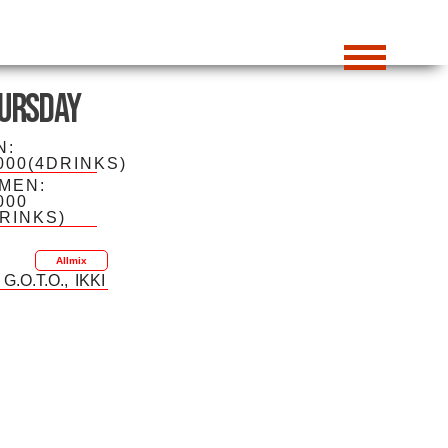
ursday
N:
000(4DRINKS)
MEN:
000
DRINKS)
Allmix
G.O.T.O.
IKKI