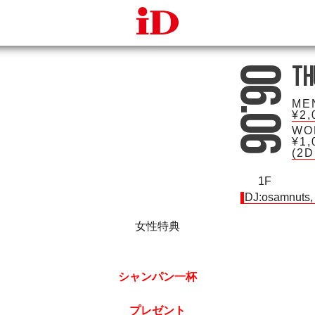
iDcafe
Th
06.06
ME
¥2,
WO
¥1,
(2
1F
DJ:
osamnuts
女性特典
シャンパン一杯
プレゼント