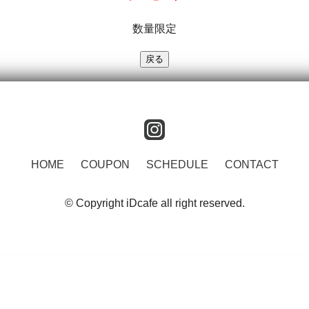
数量限定
instagram
HOME
COUPON
SCHEDULE
CONTACT
© Copyright iDcafe all right reserved.