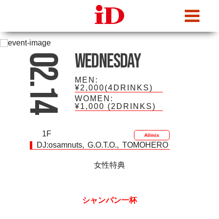
iDcafe
Wednesday
02.14
MEN:
¥2,000(4DRINKS)
WOMEN:
¥1,000
(2DRINKS)
1F
Allmix
DJ:
osamnuts
G.O.T.O.
TOMOHERO
女性特典
シャンパン一杯