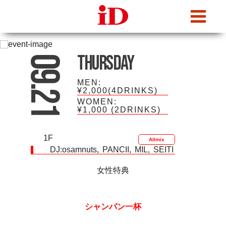
iDcafe
Thursday
09.21
MEN:
¥2,000(4DRINKS)
WOMEN:
¥1,000
(2DRINKS)
1F
Allmix
DJ:
osamnuts
PANCII
MIL
SEITI
女性特典
シャンパン一杯