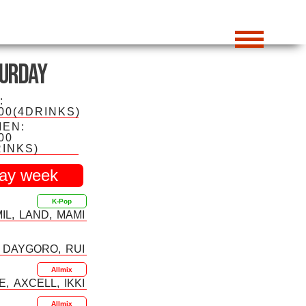
urday
:
000(4DRINKS)
EN:
00
RINKS)
day week
K-Pop
MIL
LAND
MAMI
DAYGORO
RUI
Allmix
E
AXCELL
IKKI
Allmix