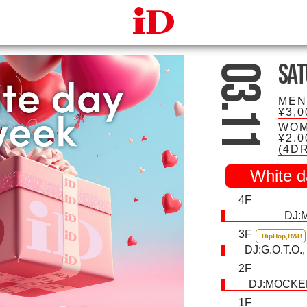
iDcafe
Sat
03.11
MEN
¥3,
WOM
¥2,0
(4D
White 
4F
DJ:
3F
HipHop,R&B
DJ:
G.O.T.O.
2F
DJ:
MOCKE
1F