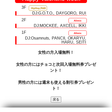
3F
HipHop,R&B
DJ:
G.O.T.O.
DAYGORO
RUI
2F
Allmix
DJ:
MOCKEE
AXCELL
IKKI
1F
Allmix
DJ:
Osamnuts
PANCII
OKARYU
HARU
SEITI
女性の方入場無料！
女性の方にはチョコと次回入場無料券プレゼ
ント！
男性の方には週末も使える割引券プレゼン
ト！