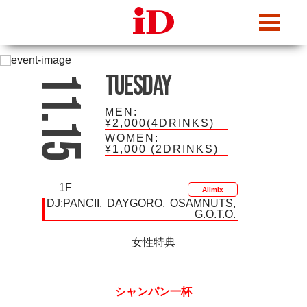
iDcafe
Tuesday
11.15
MEN:
¥2,000(4DRINKS)
WOMEN:
¥1,000
(2DRINKS)
1F
Allmix
DJ:
PANCII
DAYGORO
OSAMNUTS
G.O.T.O.
女性特典
シャンパン一杯