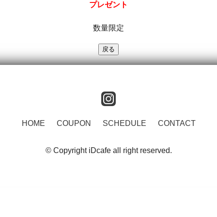
プレゼント
数量限定
instagram
HOME
COUPON
SCHEDULE
CONTACT
© Copyright iDcafe all right reserved.