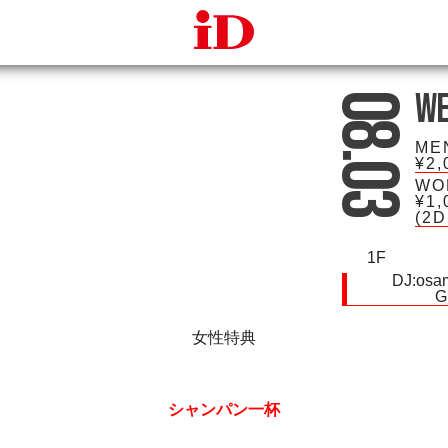
iDcafe
We
08.03
ME
¥2,
WO
¥1,
(2
1F
DJ:
osa
G
女性特典
シャンパン一杯