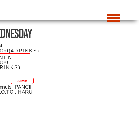
dnesday
N:
000(4DRINKS)
MEN:
000
DRINKS)
Allmix
mnuts
PANCII
.O.T.O.
HARU