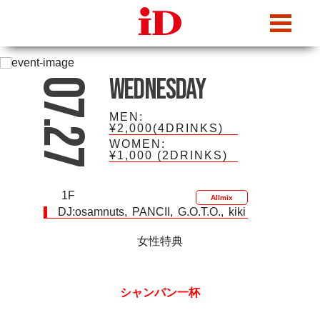
iDcafe
Wednesday
07.27
MEN:
¥2,000(4DRINKS)
WOMEN:
¥1,000
(2DRINKS)
1F
Allmix
DJ:
osamnuts
PANCII
G.O.T.O.
kiki
女性特典
シャンパン一杯