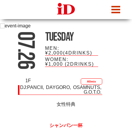
iDcafe
Tuesday
07.26
MEN:
¥2,000(4DRINKS)
WOMEN:
¥1,000
(2DRINKS)
1F
Allmix
DJ:
PANCII
DAYGORO
OSAMNUTS
G.O.T.O.
女性特典
シャンパン一杯