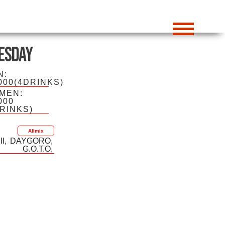
esday
N:
000(4DRINKS)
MEN:
000
DRINKS)
Allmix
II
DAYGORO
G.O.T.O.