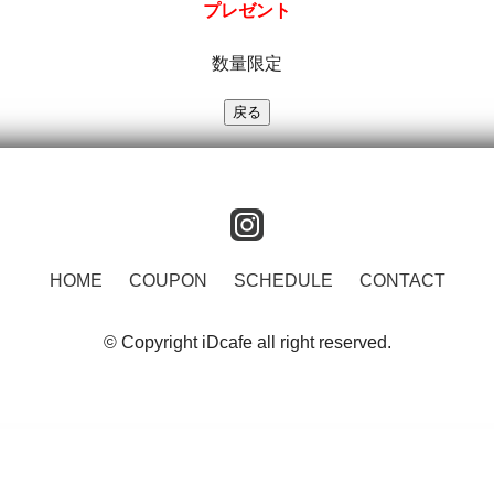
プレゼント
数量限定
instagram
HOME
COUPON
SCHEDULE
CONTACT
© Copyright iDcafe all right reserved.