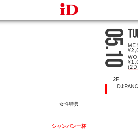
iDcafe
Tu
05.10
ME
¥2,
WO
¥1,
(2
2F
DJ:
PANC
女性特典
シャンパン一杯