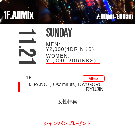
Sunday
11.21
MEN:
¥2,000(4DRINKS)
WOMEN:
¥1,000
(2DRINKS)
1F
Allmix
DJ:
PANCII
Osamnuts
DAYGORO
RYUJIN
女性特典
シャンパン
プレゼント