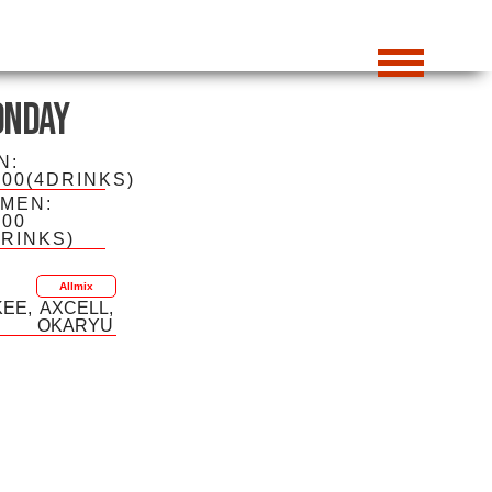
nday
N:
000(4DRINKS)
MEN:
000
DRINKS)
Allmix
KEE
AXCELL
OKARYU