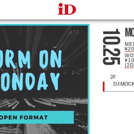
iDcafe
Mo
10.25
ME
¥2
WO
¥1
(2
2F
DJ:
MOC